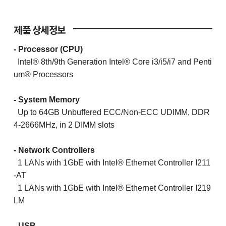
제품 상세정보
- Processor (CPU)
Intel® 8th/9th Generation Intel® Core i3/i5/i7 and Penti
um® Processors
- System Memory
Up to 64GB Unbuffered ECC/Non-ECC UDIMM, DDR
4-2666MHz, in 2 DIMM slots
- Network Controllers
1 LANs with 1GbE with Intel® Ethernet Controller I211
-AT
1 LANs with 1GbE with Intel® Ethernet Controller I219
LM
- USB