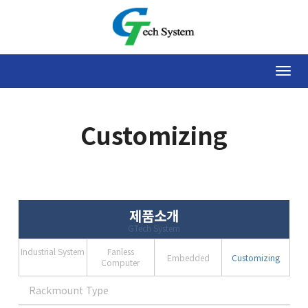
Toggle
naviga
Customizing
제품소개
GTech System
Industrial System
Fanless
Embedded
Customizing
Computer
Rackmount Type